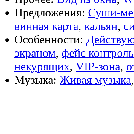
Предложения:
Суши-м
винная карта
,
кальян
,
с
Особенности:
Действу
экраном
,
фейс контроль
некурящих
,
VIP-зона
,
о
Музыка:
Живая музыка